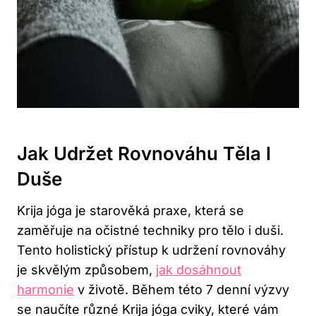
Jak Udržet Rovnováhu ⁢těla I
Duše
Krija jóga je starověká ⁢praxe, která se
zaměřuje na očistné‍ techniky pro ‌tělo i duši.
Tento holistický přístup k udržení ‌rovnováhy
je skvělým ​způsobem,
jak⁣ dosáhnout
harmonie
v životě. Během této 7‍ denní ⁣výzvy
se naučíte různé Krija jóga cviky, které‍ vám