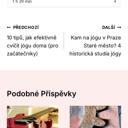
1 h 39 min
Navigace
PŘEDCHOZÍ
DALŠÍ
Pro
10 tipů, jak efektivně
Kam na jógu v Praze
cvičit jógu doma (pro
Staré město? 4
Příspěvek
začátečníky)
historická studia jógy
Podobné Příspěvky