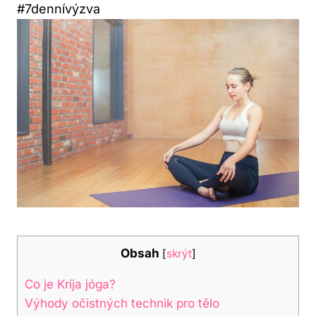
#7dennívýzva
Obsah
[
skrýt
]
Co je ‌Krija ‌jóga?
Výhody očistných technik pro tělo