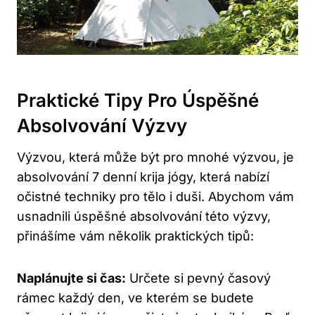
Praktické Tipy Pro​ Úspěšné ​
Absolvování ⁢výzvy
Výzvou, která může být pro mnohé výzvou, ‌je
‍absolvování⁣ 7 denní krija jógy, ​která nabízí
očistné techniky pro tělo i duši. ⁤Abychom vám
usnadnili ⁢úspěšné absolvování této⁣ výzvy,
‌přinášíme vám několik​ praktických tipů:
Naplánujte si čas:
Určete si pevný časový
rámec každý den, ve​ kterém se budete