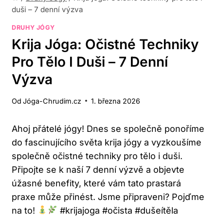
duši – 7 denní výzva
DRUHY JÓGY
Krija Jóga: Očistné Techniky
Pro Tělo I Duši – 7 Denní
Výzva
Od
Jóga-Chrudim.cz
1. března 2026
Ahoj přátelé ⁤jógy! Dnes se​ společně​ ponoříme
do ​fascinujícího světa ⁢krija ⁢jógy⁣ a⁢ vyzkoušíme
společně očistné⁢ techniky pro tělo i duši.
Připojte ⁢se k naší 7 ‍denní výzvě a objevte
úžasné benefity, které vám tato ​prastará
⁢praxe může přinést. Jsme ⁤připraveni? Pojďme
​na to!
#krijajoga ⁢#očista ⁢#dušeítěla