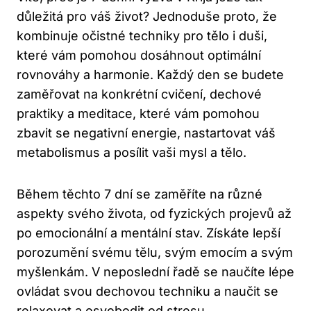
důležitá pro​ váš život? Jednoduše proto, ⁢že⁣
kombinuje očistné techniky pro tělo⁣ i⁣ duši,⁤
které vám ⁤pomohou‌ dosáhnout optimální
⁢rovnováhy ‌a​ harmonie. Každý⁤ den ‌se budete
zaměřovat na konkrétní cvičení, dechové
praktiky a meditace, ​které vám pomohou
zbavit⁢ se negativní energie, nastartovat váš
metabolismus ‌a posílit vaši mysl a tělo.
Během těchto ⁤7 ​dní ‌se zaměříte​ na různé
aspekty svého ⁣života, ⁢od fyzických projevů až
po emocionální ​a mentální stav. Získáte lepší
porozumění svému tělu, svým emocím a svým
myšlenkám. V ‌neposlední řadě se naučíte lépe‍
ovládat svou dechovou techniku a naučit ‍se
relaxovat a osvobodit od​ stresu.