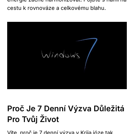
‌cestu k rovnováze a celkovému blahu.
Proč Je 7 Denní Výzva ‌důležitá
Pro Tvůj Život
Víte,⁤ proč je 7 denní výzva v Krija józe tak