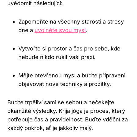
uvědomit následující:
Zapomeňte na všechny starosti a stresy
dne a
uvolněte svou mysl
.
Vytvořte si prostor a ‌čas pro ‌sebe, kde
nebude⁣ nikdo rušit vaši ​praxi.
Mějte ‍otevřenou mysl a buďte připraveni
objevovat nové techniky a‍ prožitky.
Buďte ‍trpěliví sami se sebou a nečekejte‍
okamžité výsledky. Krija ⁤jóga ‍je​ proces, který
potřebuje čas a pravidelnost. Buďte​ vděční za
každý pokrok, ať ⁤je jakkoliv ​malý.