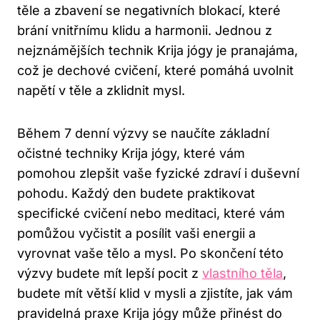
těle a ​zbavení se negativních‍ blokací, které
brání vnitřnímu klidu a harmonii. Jednou z
nejznámějších technik Krija jógy je pranajáma,
což je dechové cvičení, které ⁣pomáhá⁤ uvolnit
napětí v těle a ⁢zklidnit mysl.
Během 7 denní výzvy se naučíte základní
očistné techniky Krija jógy, které vám
pomohou zlepšit vaše fyzické ​zdraví i ⁤duševní
‍pohodu. Každý den ‍budete praktikovat
specifické⁢ cvičení nebo meditaci, které vám‌
pomůžou vyčistit a posílit vaši‌ energii a
vyrovnat vaše tělo ⁢a mysl.‌ Po skončení této
výzvy budete mít lepší pocit z ‍
vlastního těla
, ​
budete mít větší klid v mysli a zjistíte, jak vám
⁤pravidelná praxe Krija⁢ jógy může přinést do​