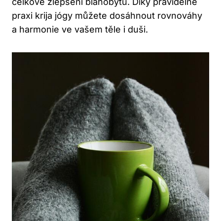
celkové⁢ zlepšení blahobytu. ⁣Díky pravidelné‌
praxi krija jógy můžete dosáhnout rovnováhy
a harmonie ve⁤ vašem těle ⁣i duši.