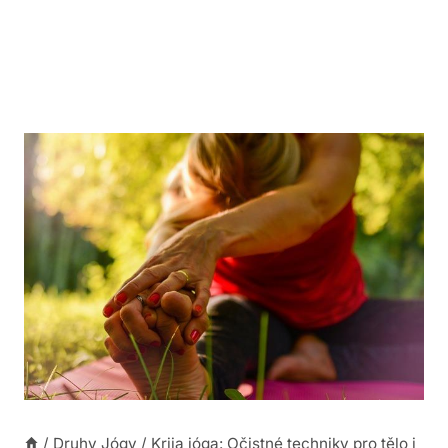
/
Druhy Jógy
/
Krija jóga: Očistné techniky pro tělo i