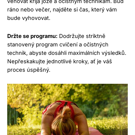
věnovat krija józe⁢ a‌ očistným technikám.‍ Buď
‍ráno ⁢nebo večer, najděte ​si čas, který ⁢vám
‌bude vyhovovat.
Držte se programu:
Dodržujte striktně
stanovený program cvičení ⁢a očistných
technik, abyste dosáhli maximálních výsledků.
Nepřeskakujte‌ jednotlivé‌ kroky, ať⁢ je váš ​
proces úspěšný.