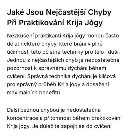
Jaké ‍jsou Nejčastější Chyby ​
Při Praktikování Krija Jógy
Nezkušení praktikanti Krija jógy mohou ⁤často
dělat některé chyby, které⁣ brání v plné
účinnosti této očistné techniky pro tělo i duši.
Jednou⁤ z nejčastějších⁤ chyb‍ je nedostatečná
pozornost k ⁤správnému dýchání během ​
cvičení. Správná technika ‍dýchání​ je⁢ klíčová
pro ‌správný průběh Krija jógy‍ a dosažení
maximálních benefitů.
Další běžnou chybou je nedostatečná⁢
koncentrace a⁢ přítomnost během⁤ praktikování
Krija ​jógy. Je důležité zapojit⁣ se do cvičení