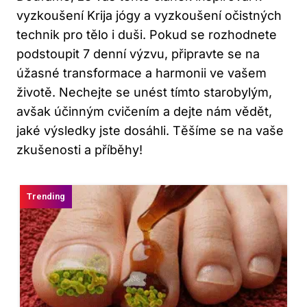
vyzkoušení Krija ‍jógy a vyzkoušení očistných
technik pro tělo i duši. Pokud se‍ rozhodnete
podstoupit 7 denní⁣ výzvu, připravte se na
úžasné transformace ​a harmonii ve vašem
životě. Nechejte​ se unést tímto starobylým, ​
avšak účinným cvičením a dejte nám vědět,
jaké výsledky jste dosáhli. Těšíme⁤ se na vaše​
zkušenosti a ‍příběhy!