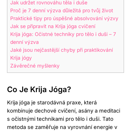
Jak udržet rovnováhu ⁢těla i duše
Proč je 7 denní výzva ‌důležitá pro tvůj život
Praktické tipy pro​ úspěšné ​absolvování ⁢výzvy
Jak se připravit ⁢na Krija jóga ⁣cvičení
Krija jóga: Očistné techniky pro‍ tělo i duši – ⁢7
denní výzva
Jaké ‍jsou nejčastější chyby ​při praktikování
Krija jógy
Závěrečné myšlenky
Co Je ‌Krija ‌jóga?
Krija jóga je starodávná praxe, která
kombinuje dechové‌ cvičení, ⁣asány a ⁤meditaci​
s očistnými technikami pro ​tělo i ‌duši. ​Tato
metoda se zaměřuje na vyrovnání energie v