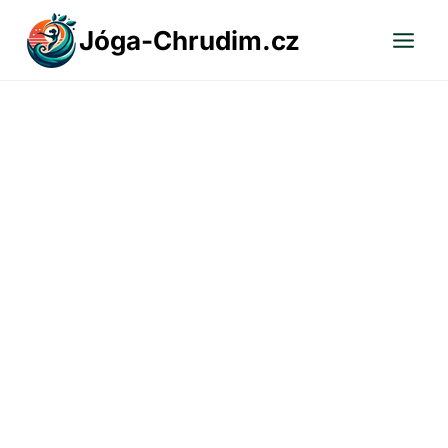
Přeskočit
Jóga-Chrudim.cz
na
obsah