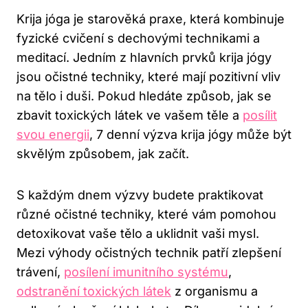
Krija jóga je ⁣starověká​ praxe, která kombinuje
fyzické cvičení s dechovými technikami a
meditací. Jedním z hlavních prvků krija​ jógy
jsou⁣ očistné‌ techniky, které mají ⁢pozitivní vliv
na tělo i ​duši. Pokud hledáte způsob, jak se
‍zbavit⁤ toxických⁤ látek ve vašem těle a ​
posílit
svou energii
, 7 denní výzva krija​ jógy může být
skvělým způsobem, jak ‍začít.
S každým dnem výzvy budete praktikovat‌
různé očistné techniky,‍ které vám pomohou
‍detoxikovat vaše ‌tělo‍ a uklidnit vaši‌ mysl.
Mezi výhody očistných technik patří zlepšení
trávení,⁤
posílení imunitního systému
,
odstranění toxických látek
⁤ z organismu a ​