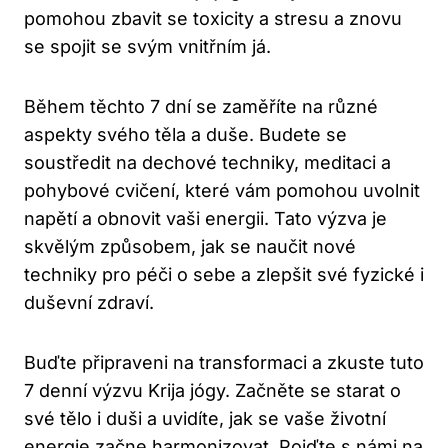
pomohou zbavit se toxicity a stresu a znovu
se spojit se svým ​vnitřním ​já.
Během těchto 7 dní se zaměříte na různé
aspekty svého těla a duše. Budete se
‌soustředit na dechové techniky, meditaci a
pohybové cvičení,⁢ které vám pomohou ‍uvolnit
napětí a obnovit vaši energii. Tato výzva je⁣
skvělým způsobem,⁤ jak se naučit nové
techniky pro péči‍ o ​sebe a zlepšit ⁣své fyzické i⁢
duševní zdraví.
Buďte​ připraveni ‍na ​transformaci a ‍zkuste tuto
7 denní výzvu ⁢Krija ‌jógy. Začněte se⁤ starat o
své tělo i duši a uvidíte, jak se vaše životní
energie začne harmonizovat. Pojďte s námi na