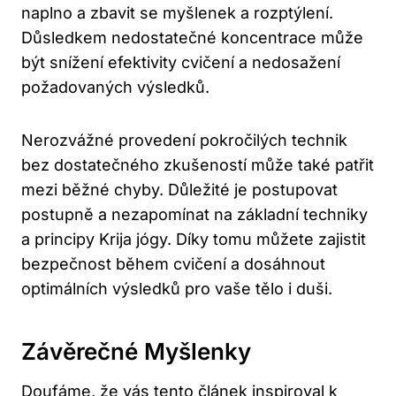
naplno a zbavit se myšlenek a rozptýlení.
Důsledkem nedostatečné koncentrace může
⁢být ⁣snížení efektivity cvičení a nedosažení
požadovaných výsledků.
Nerozvážné provedení pokročilých⁢ technik
bez ⁢dostatečného zkušeností ⁣může ‍také patřit
⁤mezi⁢ běžné chyby. Důležité je ⁢postupovat
postupně a nezapomínat⁣ na základní techniky
a principy Krija⁣ jógy. ⁤Díky tomu můžete zajistit
bezpečnost během cvičení a dosáhnout
optimálních ⁣výsledků pro vaše tělo⁣ i duši.
Závěrečné Myšlenky
Doufáme, ⁢že vás tento⁢ článek ⁢inspiroval k