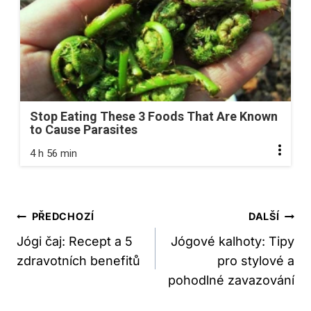
Stop Eating These 3 Foods That Are Known
to Cause Parasites
4 h 56 min
Navigace
PŘEDCHOZÍ
DALŠÍ
Pro
Jógi čaj: Recept a 5
Jógové kalhoty: Tipy
zdravotních benefitů
pro stylové a
Příspěvek
pohodlné zavazování