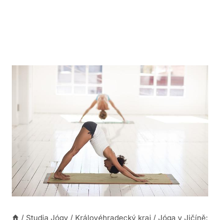
/
Studia Jógy
/
Královéhradecký kraj
/
Jóga v Jičíně: