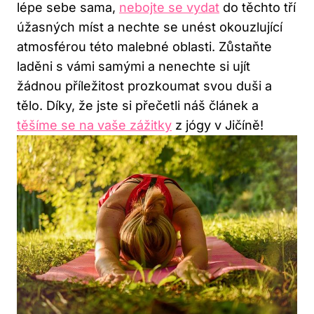
lépe sebe sama,
nebojte se vydat
do těchto tří
úžasných míst a nechte se unést okouzlující
atmosférou této malebné oblasti. Zůstaňte
laděni s vámi samými a nenechte si ujít
žádnou příležitost prozkoumat svou duši a
tělo. Díky, že jste si přečetli náš článek a
těšíme se na vaše zážitky
z jógy v Jičíně!