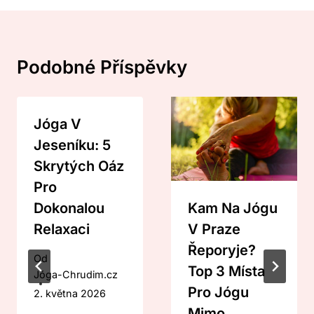
Podobné Příspěvky
Jóga V
Jeseníku: 5
Skrytých Oáz
Pro
Dokonalou
Kam Na Jógu
Relaxaci
V Praze
Řeporyje?
Od
Top 3 Místa
Jóga-Chrudim.cz
Pro Jógu
2. května 2026
Mimo