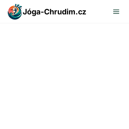
Přeskočit
Jóga-Chrudim.cz
na
obsah