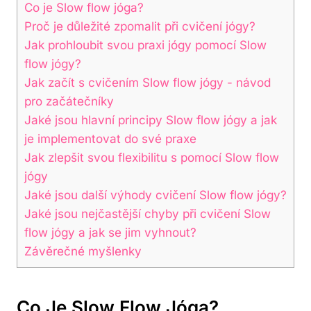
Co je​ Slow flow jóga?
Proč je důležité zpomalit při cvičení jógy?
Jak prohloubit svou praxi jógy pomocí Slow
flow‌ jógy?
Jak začít s cvičením Slow flow jógy -⁣ návod
pro začátečníky
Jaké jsou⁣ hlavní principy Slow flow jógy a ⁣jak
je implementovat do⁢ své praxe
Jak zlepšit svou⁤ flexibilitu⁤ s pomocí Slow ​flow
jógy
Jaké jsou další výhody cvičení Slow​ flow jógy?
Jaké jsou nejčastější chyby při cvičení Slow
flow jógy⁢ a jak se⁢ jim ⁢vyhnout?
Závěrečné myšlenky
Co Je​ Slow Flow Jóga?