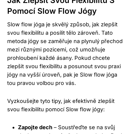
Jak Zlepšit Svou⁤ Flexibilitu⁤ S
Pomocí Slow ​flow Jógy
Slow flow jóga je skvělý způsob, jak zlepšit
svou flexibilitu a posílit tělo zároveň. Tato
metoda jógy​ se⁢ zaměřuje na plynulý přechod
mezi různými pozicemi, což umožňuje
prohloubení každé ásany. Pokud chcete
zlepšit ⁤svou​ flexibilitu ‌a posunout ‌svou praxi
jógy na vyšší úroveň, pak je​ Slow flow jóga
tou pravou volbou pro ⁢vás.
Vyzkoušejte tyto tipy, jak ⁣efektivně zlepšit
svou‍ flexibilitu ‌pomocí Slow flow jógy:
Zapojte dech
– Soustřeďte se ⁤na svůj