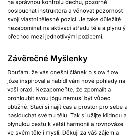
na správnou kontrolu dechu,‌ pozorně
poslouchat ⁢instruktora a věnovat pozornost
svojí vlastní tělesné pozici. Je také důležité
nezapomínat na ‌aktivaci středu těla a plynulý​
přechod mezi ‌jednotlivými pozicemi.
Závěrečné Myšlenky
Doufám, ⁤že vás dnešní článek o ⁢slow flow
józe inspiroval ⁣a nabídl vám nové pohledy⁤ na
vaši‌ praxi. Nezapomeňte,⁢ že zpomalit a
prohloubit svou jógu nemusí být vůbec
obtížné. Stačí si najít čas a prostor pro sebe a ​
naslouchat ⁢svému tělu. Tak si užijte klidnou a‌
plynulou cestu k větší harmonii a rovnováze
ve ‌svém těle i mysli.‍ Děkuji za váš zájem a