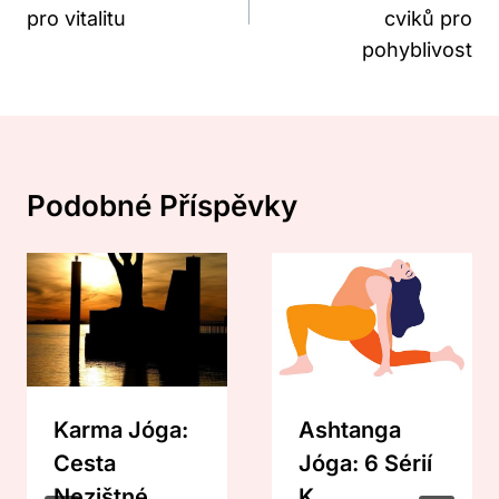
pro vitalitu
cviků pro
pohyblivost
Podobné Příspěvky
Karma Jóga:
Ashtanga
Cesta
Jóga: 6 Sérií
Nezištné
K