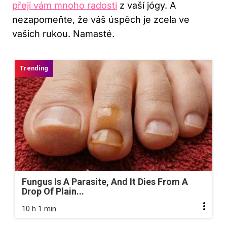
přeji vám mnoho radosti
z vaší ‌jógy. A
nezapomeňte, že váš úspěch je zcela ve
vašich‌ rukou. Namasté.
Fungus Is A Parasite, And It Dies From A
Drop Of Plain...
10 h 1 min