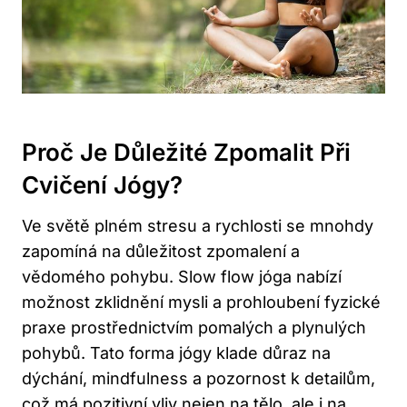
Proč Je Důležité Zpomalit Při
Cvičení Jógy?
Ve světě ​plném ‌stresu a rychlosti se mnohdy ​
zapomíná na důležitost zpomalení a
vědomého pohybu. Slow flow jóga nabízí
možnost zklidnění mysli a prohloubení​ fyzické
praxe prostřednictvím pomalých a plynulých
pohybů. Tato forma jógy⁣ klade důraz na
dýchání, mindfulness a pozornost k detailům,
což ‍má pozitivní vliv ‌nejen na tělo, ale i na