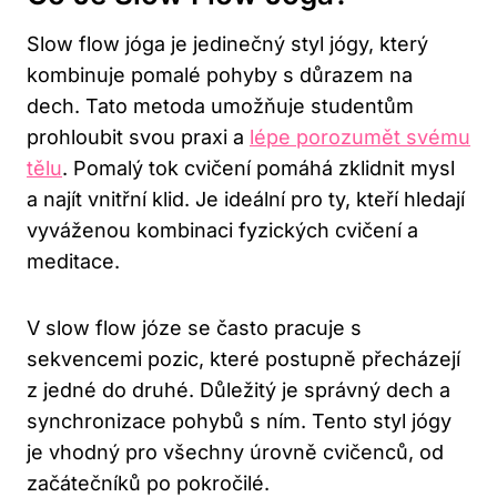
Slow flow jóga je jedinečný styl jógy, který
kombinuje pomalé pohyby s důrazem na​
dech. Tato metoda ‌umožňuje studentům
prohloubit svou praxi ⁢a
lépe porozumět svému
tělu
. Pomalý tok⁢ cvičení pomáhá zklidnit mysl
⁤a najít vnitřní klid. Je⁤ ideální pro ty, kteří hledají
vyváženou kombinaci fyzických cvičení a
meditace.
V slow flow józe ⁤se často pracuje ⁣s
sekvencemi pozic, které postupně přecházejí⁢
z jedné do druhé. Důležitý je správný dech a
synchronizace pohybů s ním. Tento styl jógy
je vhodný⁢ pro všechny úrovně⁤ cvičenců, od
začátečníků po pokročilé.