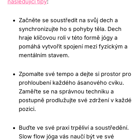
následující tipy
:
Začněte se ​soustředit na svůj dech a
synchronizujte ho s pohyby ⁣těla. ⁢Dech
⁤hraje klíčovou roli v této formě jógy a
pomáhá vytvořit spojení mezi fyzickým a
mentálním stavem.
Zpomalte své tempo a dejte⁣ si prostor pro
prohloubení ⁣každého ásanového cviku.
Zaměřte se na správnou techniku a
postupně prodlužujte své zdržení ​v každé
pozici.
Buďte ve své praxi trpěliví a‌ soustředění.
Slow flow jóga ⁣vás naučí být ve své