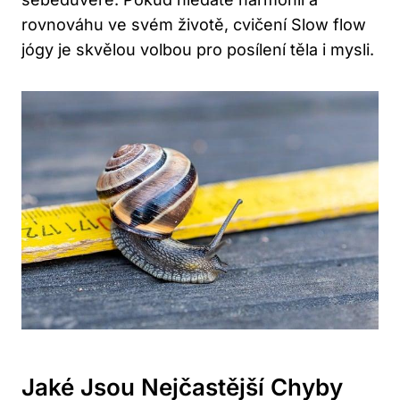
rovnováhu ve svém životě, cvičení⁢ Slow flow
jógy je skvělou ⁢volbou pro⁤ posílení těla i mysli.
Jaké Jsou Nejčastější Chyby