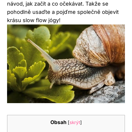
návod, ⁢jak začít a co očekávat. Takže se
pohodlně usaďte a pojďme společně ‍objevit
krásu slow flow jógy!
Obsah
[
skrýt
]