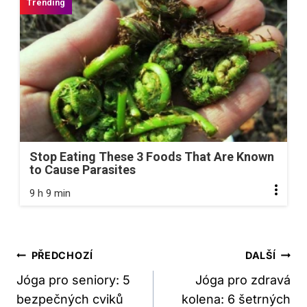
Stop Eating These 3 Foods That Are Known
to Cause Parasites
9 h 9 min
Navigace
PŘEDCHOZÍ
DALŠÍ
Pro
Jóga pro seniory: 5
Jóga pro zdravá
bezpečných cviků
kolena: 6 šetrných
Příspěvek