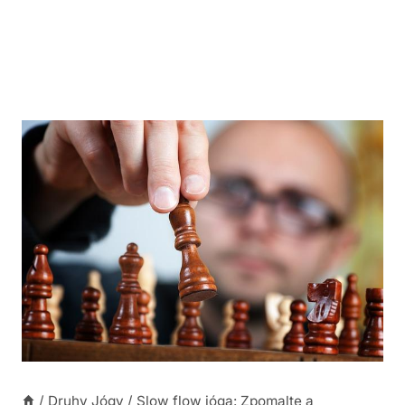
/
Druhy Jógy
/
Slow flow jóga: Zpomalte a