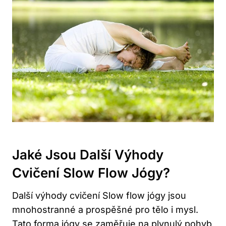
Jaké Jsou Další Výhody
Cvičení Slow​ Flow Jógy?
Další ⁢výhody cvičení Slow flow jógy jsou
mnohostranné a prospěšné pro tělo i mysl.
⁢Tato forma jógy se zaměřuje na plynulý pohyb