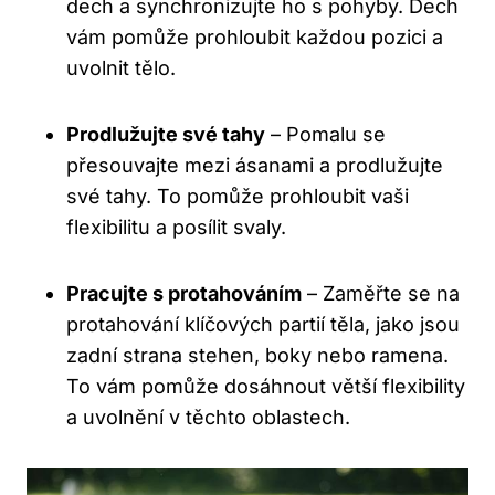
dech a synchronizujte ho s pohyby. Dech
vám pomůže prohloubit⁣ každou pozici a
uvolnit tělo.
Prodlužujte své ​tahy
– Pomalu se
přesouvajte mezi ásanami a prodlužujte
své tahy. To pomůže prohloubit vaši
flexibilitu‌ a posílit svaly.
Pracujte s protahováním
– Zaměřte se ⁣na
protahování klíčových partií těla, jako​ jsou
zadní ‌strana stehen, boky nebo ramena.
To vám pomůže dosáhnout ‍větší flexibility
a uvolnění v těchto oblastech.