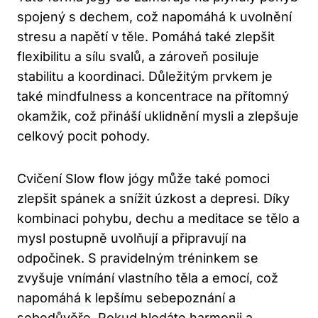
spojený s dechem, což napomáhá⁢ k uvolnění
stresu a napětí v ⁤těle. Pomáhá také zlepšit ​
flexibilitu a sílu svalů, a zároveň posiluje
stabilitu a koordinaci. Důležitým prvkem‌ je
také mindfulness a koncentrace na ⁤přítomný
okamžik, což přináší uklidnění mysli a zlepšuje
celkový ⁣pocit pohody.
Cvičení Slow flow jógy může také pomoci
zlepšit spánek a snížit⁤ úzkost a depresi. ⁣Díky
kombinaci pohybu, dechu a meditace‍ se tělo ⁢a
mysl postupně uvolňují a připravují na
odpočinek. S pravidelným tréninkem se
zvyšuje vnímání vlastního těla a emocí, což
napomáhá k lepšímu sebepoznání a
sebedůvěře. Pokud hledáte harmonii a