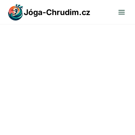
Přeskočit
Jóga-Chrudim.cz
na
obsah