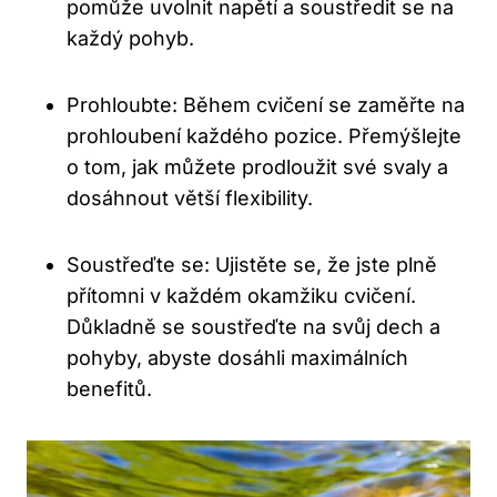
pomůže uvolnit napětí a⁣ soustředit se na
každý ⁣pohyb.
Prohloubte: Během cvičení se zaměřte na
prohloubení ‍každého pozice.⁤ Přemýšlejte
o tom, ⁤jak můžete ⁣prodloužit své svaly a
dosáhnout větší flexibility.
Soustřeďte ‍se: Ujistěte⁣ se, že jste plně
přítomni v‍ každém okamžiku cvičení.
Důkladně se ⁣soustřeďte na svůj⁤ dech a
pohyby, abyste dosáhli maximálních
benefitů.