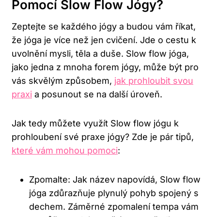
Pomocí Slow Flow‌ Jógy?
Zeptejte se každého jógy a budou vám říkat,
že jóga je více než jen cvičení. Jde ‌o cestu k
uvolnění mysli, těla a duše. Slow flow ⁤jóga,
jako jedna z​ mnoha forem jógy, může být⁤ pro
vás⁤ skvělým způsobem,
jak prohloubit svou
praxi
a posunout se na další úroveň.
Jak tedy‍ můžete využít Slow flow jógu k
prohloubení ⁢své praxe jógy? Zde ⁣je pár tipů,
které vám ​mohou pomoci
:
Zpomalte: Jak název napovídá, Slow flow
jóga zdůrazňuje plynulý pohyb spojený s
dechem. Záměrné zpomalení tempa vám