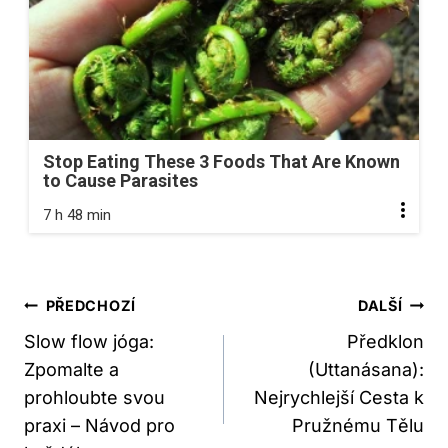
Stop Eating These 3 Foods That Are Known
to Cause Parasites
7 h 48 min
Navigace
PŘEDCHOZÍ
DALŠÍ
Pro
Slow flow jóga:
Předklon
Zpomalte a
(Uttanásana):
Příspěvek
prohloubte svou
Nejrychlejší Cesta k
praxi – Návod pro
Pružnému Tělu