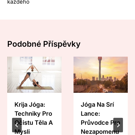
každého
Podobné Příspěvky
Krija Jóga:
Jóga Na Srí
Techniky Pro
Lance:
Očistu Těla A
Průvodce Pro
Mysli
Nezapomenu