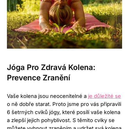
Jóga Pro Zdravá Kolena:
Prevence Zranění
Vaše kolena jsou neocenitelné a
je důležité se
o ně dobře starat. Proto jsme pro vás připravili
6 šetrných cviků jógy, které posílí vaše kolena
a zlepší jejich pohyblivost. S těmito cviky se
můžete vyhnout zraněním a udržet svá kolena