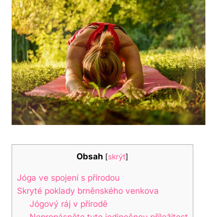
Obsah
[
skrýt
]
Jóga ve spojení s přírodou
Skryté poklady brněnského venkova
Jógový ráj v přírodě
Nepropásněte tuto jedinečnou příležitost