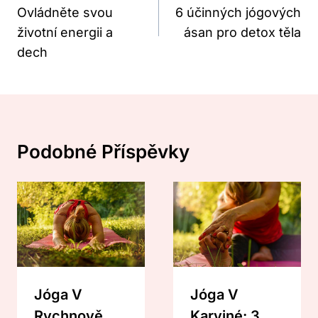
Ovládněte svou
6 účinných jógových
Příspěvek
životní energii a
ásan pro detox těla
dech
Podobné Příspěvky
Jóga V
Jóga V
Rychnově
Karviné: 3