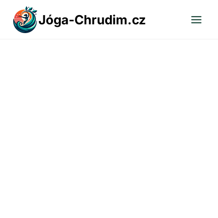
Přeskočit
Jóga-Chrudim.cz
na
obsah