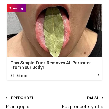
This Simple Trick Removes All Parasites
From Your Body!
3 h 35 min
Navigace
PŘEDCHOZÍ
DALŠÍ
Pro
Prana jóga:
Rozprouděte lymfu: