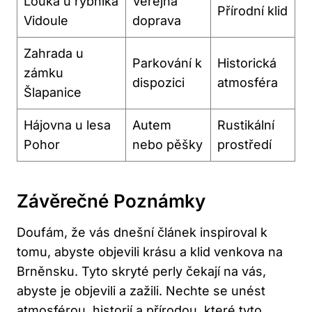
Louka u rybníka
Veřejná
Přírodní klid
Vidoule
doprava
Zahrada u
Parkování k
Historická
zámku
dispozici
atmosféra
Šlapanice
Hájovna u lesa
Autem
Rustikální
Pohor
nebo pěšky
prostředí
Závěrečné Poznámky
Doufám, že vás dnešní článek inspiroval k
tomu, abyste objevili krásu a klid venkova na
Brněnsku. Tyto skryté perly čekají na vás,
abyste je objevili a zažili. Nechte se unést
atmosférou, historií a přírodou, které tyto