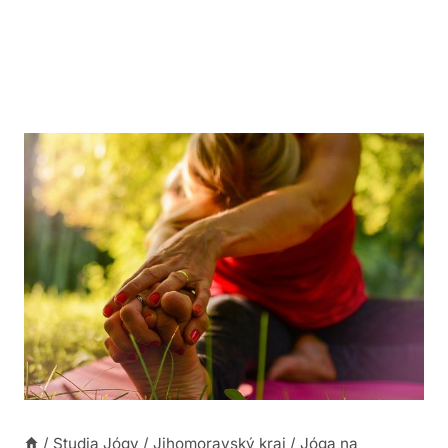
/
Studia Jógy
/
Jihomoravský kraj
/
Jóga na