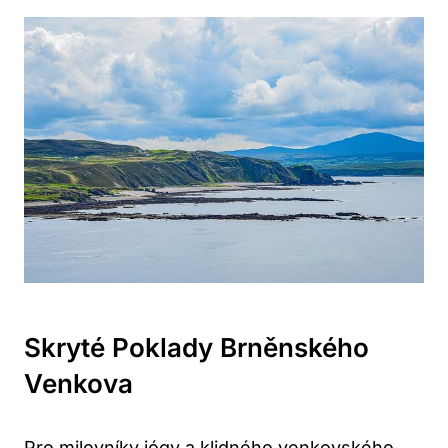
Skryté Poklady Brněnského
Venkova
Pro milovníky jógy a klidného venkovského