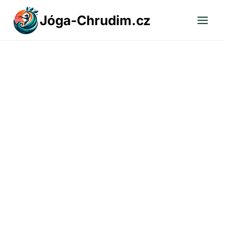
Přeskočit
Jóga-Chrudim.cz
na
obsah