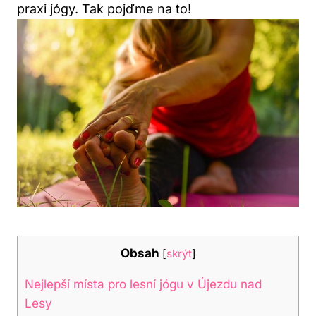
praxi jógy. Tak pojďme na to!
Obsah
[
skrýt
]
Nejlepší místa pro lesní jógu v Újezdu nad
Lesy