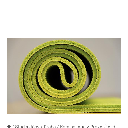
/
Studia Jógy
/
Praha
/
Kam na jógu v Praze Újezd