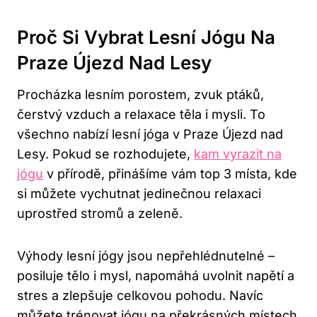
Proč Si Vybrat Lesní Jógu Na
Praze Újezd Nad Lesy
Procházka lesním porostem, zvuk ptáků,
čerstvý vzduch a relaxace těla i mysli. To
všechno nabízí lesní jóga v Praze Újezd nad
Lesy. Pokud se rozhodujete,
kam vyrazit na
jógu
v přírodě, přinášíme vám top 3 místa, kde
si můžete vychutnat jedinečnou relaxaci
uprostřed stromů a zeleně.
Výhody lesní jógy jsou nepřehlédnutelné –
posiluje tělo i mysl, napomáhá uvolnit napětí a
stres a zlepšuje celkovou pohodu. Navíc
můžete trénovat jógu na překrásných místech