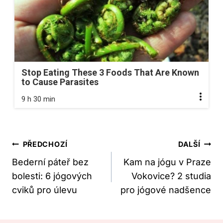
Stop Eating These 3 Foods That Are Known
to Cause Parasites
9 h 30 min
Navigace
PŘEDCHOZÍ
DALŠÍ
Pro
Bederní páteř bez
Kam na jógu v Praze
bolesti: 6 jógových
Vokovice? 2 studia
Příspěvek
cviků pro úlevu
pro jógové nadšence