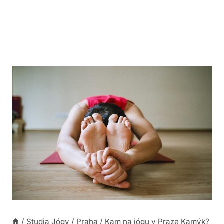
/
Studia Jógy
/
Praha
/
Kam na jógu v Praze Kamýk?