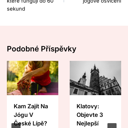
které fungují do 60
jógové osvícení
sekund
Podobné Příspěvky
Kam Zajít Na
Klatovy:
Jógu V
Objevte 3
České Lípě?
Nejlepší