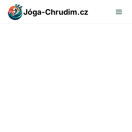
Přeskočit
Jóga-Chrudim.cz
na
obsah