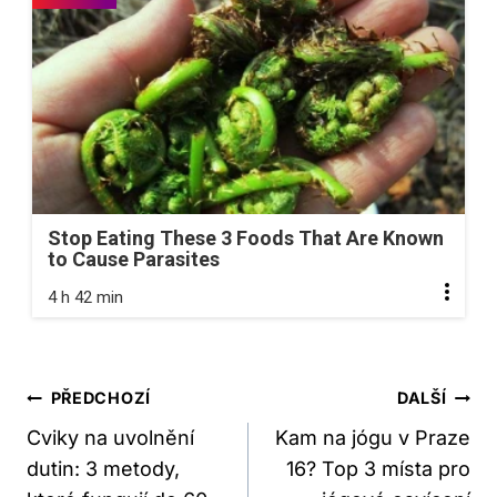
Stop Eating These 3 Foods That Are Known
to Cause Parasites
4 h 42 min
Navigace
PŘEDCHOZÍ
DALŠÍ
Pro
Cviky na uvolnění
Kam na jógu v Praze
dutin: 3 metody,
16? Top 3 místa pro
Příspěvek