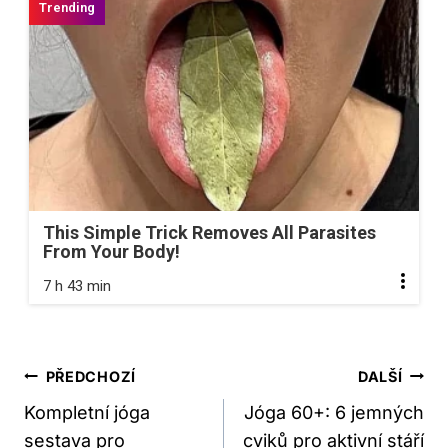
This Simple Trick Removes All Parasites
From Your Body!
7 h 43 min
Navigace
PŘEDCHOZÍ
DALŠÍ
Pro
Kompletní jóga
Jóga 60+: 6 jemných
sestava pro
cviků pro aktivní stáří