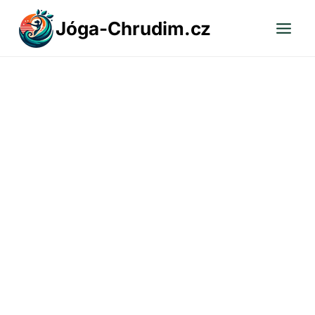
Přeskočit
Jóga-Chrudim.cz
na
obsah