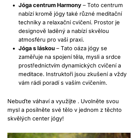
Jóga centrum Harmony
– Toto centrum
nabízí kromě jógy také různé meditační
techniky a relaxační cvičení. Prostor je
designově laděný a nabízí skvělou
atmosféru pro vaši praxi.
Jóga s láskou
– Tato oáza jógy se
zaměřuje na spojení těla, mysli a srdce
prostřednictvím dynamických cvičení a
meditace. Instruktoři jsou zkušení a vždy
vám rádi poradí s vaším cvičením.
Nebuďte váhaví a využijte . Uvolněte svou
mysl a posilněte své tělo v jednom z těchto
skvělých center jógy!