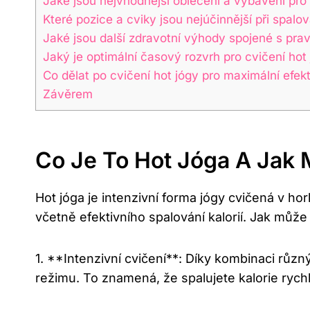
Jaké jsou nejvhodnější oblečení a vybavení pro
Které pozice a cviky jsou nejúčinnější při spalová
Jaké jsou další zdravotní výhody spojené s pr
Jaký je optimální časový rozvrh pro cvičení hot 
Co dělat po cvičení hot jógy pro maximální efek
Závěrem
Co Je To Hot Jóga A Jak 
Hot jóga je intenzivní forma jógy cvičená v h
včetně efektivního spalování kalorií. Jak může 
1. **Intenzivní cvičení**: Díky kombinaci růz
režimu. To znamená, že spalujete kalorie rychl