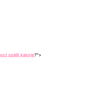
ci spálit kalorie
?“>