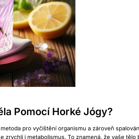
ěla Pomocí Horké Jógy?
 metoda pro vyčištění organismu a zároveň spalování k
e zrychlí i metabolismus. To znamená, že vaše tělo b