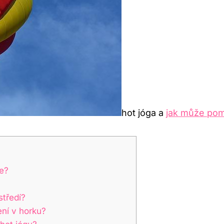
hot jóga a
jak může pomo
ie?
středí?
ení v horku?