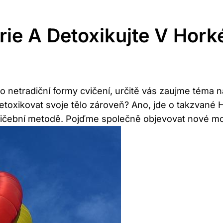
rie A Detoxikujte V Hork
i o netradiční formy cvičení, určitě vás zaujme téma 
detoxikovat svoje tělo zároveň? Ano, jde o takzvané H
vičební metodě. Pojďme společně objevovat nové mo