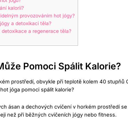
 hot jógu?
ní kalorií?
avidelným provozováním hot jógy?
jógy a detoxikaci těla?
t detoxikace a regenerace těla?
Může Pomoci Spálit Kalorie?
orkém prostředí, obvykle při teplotě kolem 40 stupňů
hot jóga pomoci spálit kalorie?
ných ásan a dechových cvičení v horkém prostředí se
eji než při běžných cvičeních jógy nebo fitness.