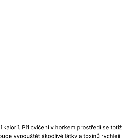
alorií. Při cvičení v horkém prostředí se totiž
ude vypouštět škodlivé látky a toxinů rychleji