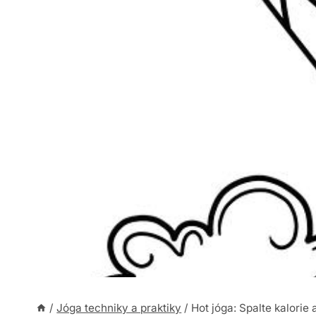
/
Jóga techniky a praktiky
/
Hot jóga: Spalte kalorie