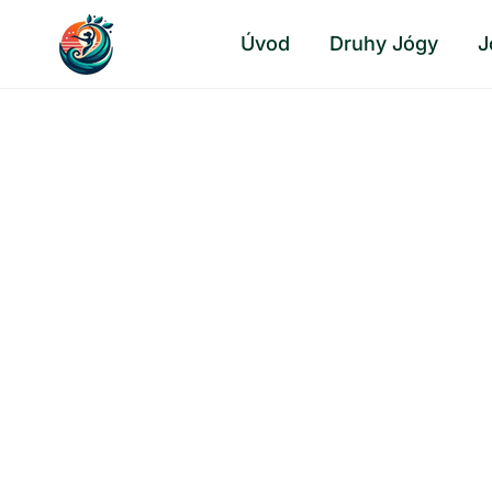
Přeskočit
Úvod
Druhy Jógy
J
na
obsah