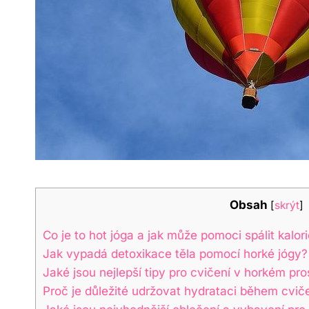
Obsah
[
skrýt
]
Co je to hot jóga a jak může pomoci spálit kalor
Jak vypadá detoxikace těla pomocí horké jógy?
Jaké jsou nejlepší tipy pro cvičení v horkém pro
Proč je důležité udržovat hydrataci během cvič