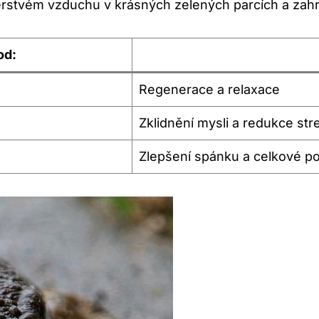
erstvém vzduchu v krásných zelených parcích a zah
od:
Regenerace a relaxace
Zklidnění mysli a redukce str
Zlepšení spánku a celkové p