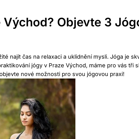
 Východ? Objevte 3 Jóg
té najít čas na relaxaci a uklidnění mysli. Jóga je s
raktikování jógy v Praze Východ, máme pro vás tři skv
 objevte nové možnosti pro svou jógovou praxi!