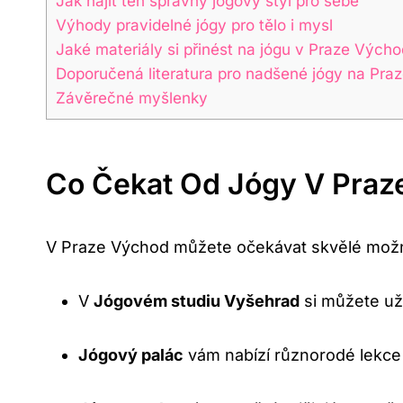
Jak najít ten správný jógový styl pro sebe
Výhody pravidelné jógy pro tělo i mysl
Jaké materiály si přinést na jógu v Praze Výcho
Doporučená literatura pro nadšené jógy na Pra
Závěrečné myšlenky
Co Čekat Od Jógy V Praz
V Praze Východ můžete očekávat skvělé možnos
V
Jógovém studiu Vyšehrad
si můžete uží
Jógový palác
vám nabízí různorodé lekce 