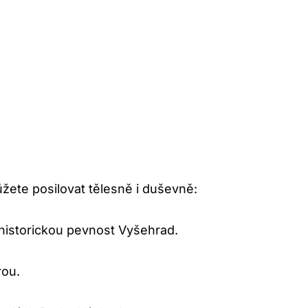
žete posilovat tělesně i duševně:
 historickou pevnost Vyšehrad.
rou.