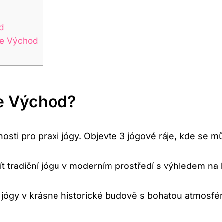
d
ze Východ
e Východ?
ti pro praxi jógy. Objevte 3 jógové ráje, kde se mů
t tradiční jógu v moderním prostředí s výhledem na
jógy v krásné historické budově s bohatou atmosfé