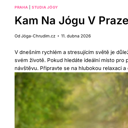
PRAHA
|
STUDIA JÓGY
Kam Na Jógu V Praze
Od
Jóga-Chrudim.cz
11. dubna 2026
V dnešním rychlém a stresujícím světě je důleži
svém životě. Pokud hledáte ideální místo pro p
návštěvu. Připravte se na hlubokou relaxaci a