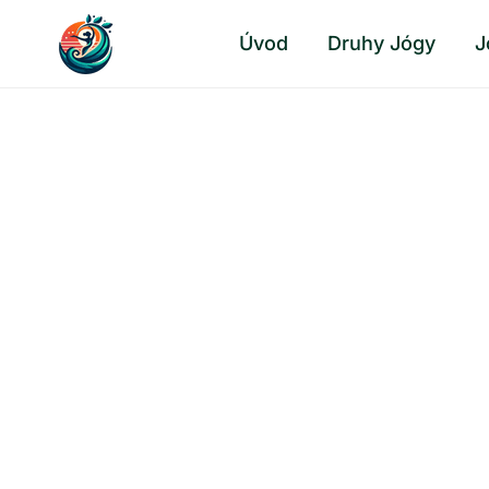
Přeskočit
Úvod
Druhy Jógy
J
na
obsah