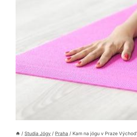
/
Studia Jógy
/
Praha
/
Kam na jógu v Praze Východ?