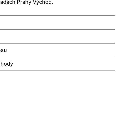
radách Prahy Východ.
esu
ohody