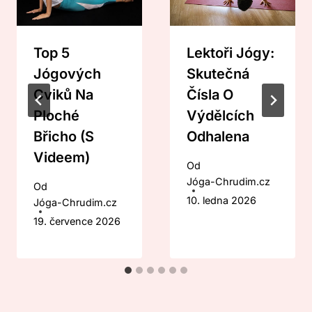
Top 5
Lektoři Jógy:
Jógových
Skutečná
Cviků Na
Čísla O
Ploché
Výdělcích
Břicho (s
Odhalena
Videem)
Od
Jóga-Chrudim.cz
Od
10. ledna 2026
Jóga-Chrudim.cz
19. července 2026