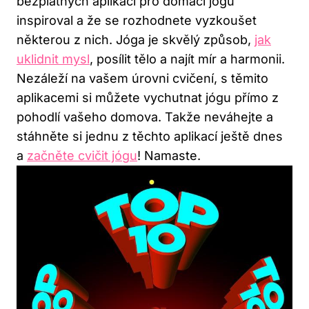
bezplatných aplikací pro domácí jógu
inspiroval a že se rozhodnete vyzkoušet
některou z nich. Jóga je skvělý způsob,
jak
uklidnit mysl
, posílit tělo a najít mír a harmonii.
Nezáleží na vašem úrovni cvičení, s těmito
aplikacemi si můžete vychutnat jógu přímo z
pohodlí vašeho domova. Takže neváhejte a
stáhněte si jednu z těchto aplikací ještě dnes
a
začněte cvičit jógu
! Namaste.