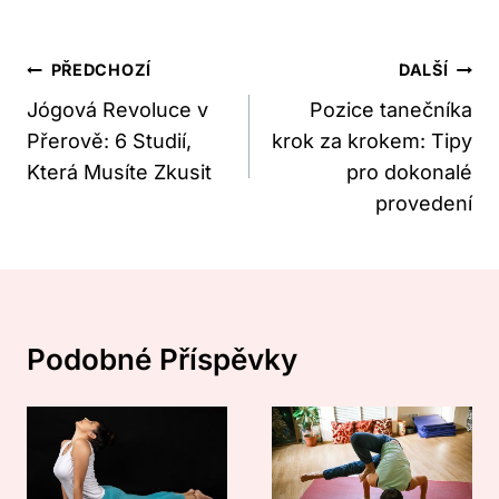
Navigace
PŘEDCHOZÍ
DALŠÍ
Pro
Jógová Revoluce v
Pozice tanečníka
Přerově: 6 Studií,
krok za krokem: Tipy
Příspěvek
Která Musíte Zkusit
pro dokonalé
provedení
Podobné Příspěvky