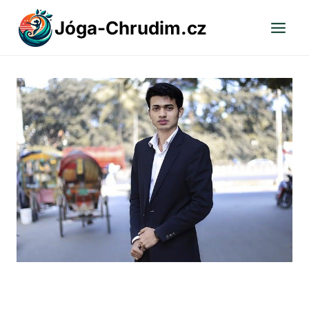
Přeskočit
Jóga-Chrudim.cz
na
obsah