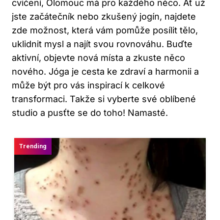
cvičení, Olomouc má pro každého něco. Ať už
jste začátečník ​nebo​ zkušený ‍jogín, najdete
zde možnost, která vám pomůže posílit tělo,
uklidnit‍ mysl a najít svou ‌rovnováhu. Buďte
aktivní, objevte ⁣nová ‍místa‌ a zkuste něco
nového. Jóga je⁣ cesta ke zdraví a ​harmonii‍ a
může být pro vás​ inspirací k celkové
transformaci. Takže si vyberte své oblíbené
studio a⁢ pusťte se do toho! Namasté.