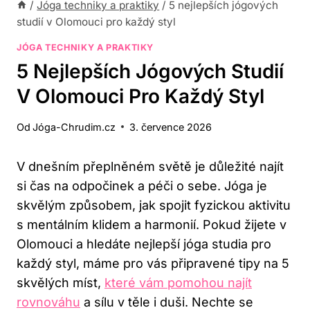
/
Jóga techniky a praktiky
/
5 nejlepších jógových
studií v Olomouci pro každý styl
JÓGA TECHNIKY A PRAKTIKY
5 Nejlepších Jógových Studií
V Olomouci Pro Každý Styl
Od
Jóga-Chrudim.cz
3. července 2026
V dnešním přeplněném světě je důležité najít
si čas na odpočinek a péči ‌o sebe. Jóga je
skvělým způsobem, ⁢jak spojit ​fyzickou aktivitu‍
s mentálním klidem a ​harmonií. Pokud žijete‌ v‍
Olomouci a hledáte nejlepší jóga studia pro
každý styl, máme pro vás připravené tipy na 5
skvělých míst,
které vám pomohou najít
rovnováhu
a sílu v těle i duši. Nechte se