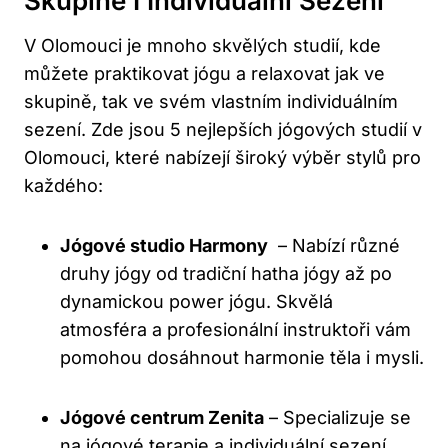
Skupině I Individuální Sezení
V Olomouci je mnoho skvělých studií, kde⁢
můžete praktikovat jógu a​ relaxovat jak ve
skupině, tak⁤ ve svém vlastním individuálním
sezení. Zde jsou 5 nejlepších jógových studií v
Olomouci, které nabízejí široký výběr stylů pro
každého:
Jógové studio Harmony
⁤ – Nabízí různé
druhy jógy od tradiční hatha jógy až po
dynamickou power jógu. Skvělá
atmosféra a ⁣profesionální instruktoři⁣ vám
pomohou dosáhnout harmonie těla i mysli.
Jógové centrum Zenita
– Specializuje se
na jógové terapie a individuální ⁣sezení.