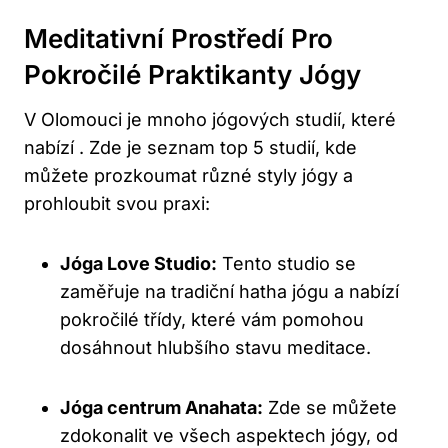
Meditativní Prostředí Pro
Pokročilé Praktikanty Jógy
V Olomouci je mnoho jógových studií, které
nabízí .⁢ Zde je seznam top 5 studií, kde
můžete⁣ prozkoumat různé styly jógy a
prohloubit svou praxi:
Jóga Love Studio:
Tento studio ‍se
zaměřuje na tradiční ​hatha jógu⁤ a nabízí
pokročilé třídy, které vám pomohou
dosáhnout ​hlubšího stavu meditace.
Jóga centrum Anahata:
⁤Zde se můžete
zdokonalit ‍ve všech⁣ aspektech jógy, od