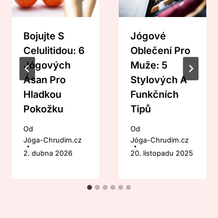
Bojujte S
Jógové
Celulitidou: 6
Oblečení Pro
Jógových
Muže: 5
Ásan Pro
Stylových A
Hladkou
Funkčních
Pokožku
Tipů
Od
Od
Jóga-Chrudim.cz
Jóga-Chrudim.cz
2. dubna 2026
20. listopadu 2025