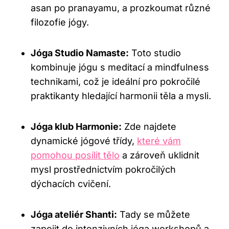
asan po pranayamu, a prozkoumat různé
filozofie jógy.
Jóga Studio Namaste:
Toto ⁣studio
kombinuje jógu s meditací a mindfulness
technikami, což je ideální pro pokročilé
praktikanty hledající​ harmonii těla a ⁢mysli.
Jóga klub Harmonie:
Zde najdete
dynamické ‍jógové třídy,
které vám
pomohou posílit tělo
⁢ a zároveň uklidnit
mysl prostřednictvím pokročilých
dýchacích cvičení.
Jóga ateliér Shanti:
Tady se můžete
zapojit do intenzivních jóga ​workshopů⁣ a