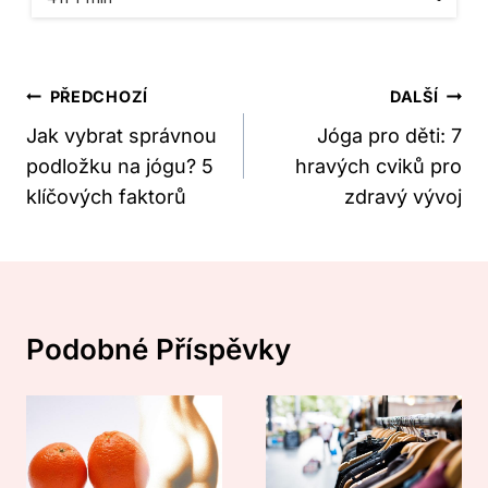
Navigace
PŘEDCHOZÍ
DALŠÍ
Pro
Jak vybrat správnou
Jóga pro děti: 7
podložku na jógu? 5
hravých cviků pro
Příspěvek
klíčových faktorů
zdravý vývoj
Podobné Příspěvky