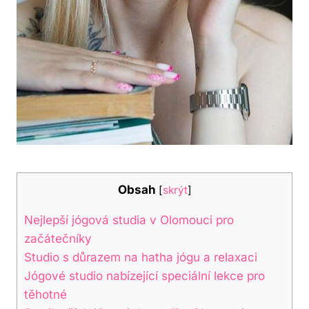
Obsah
[
skrýt
]
Nejlepší ‌jógová studia v Olomouci pro
začátečníky
Studio s důrazem na hatha jógu a relaxaci
Jógové studio nabízející speciální lekce pro
těhotné