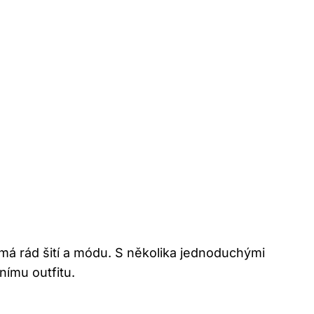
má rád šití a módu. S několika jednoduchými
nímu outfitu.