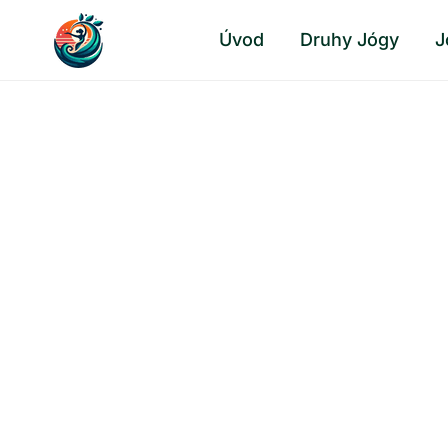
Přeskočit
Úvod
Druhy Jógy
J
na
obsah