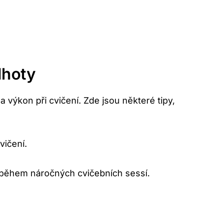
lhoty
 a výkon při cvičení. Zde jsou některé tipy,
vičení.
 i během náročných cvičebních sessí.