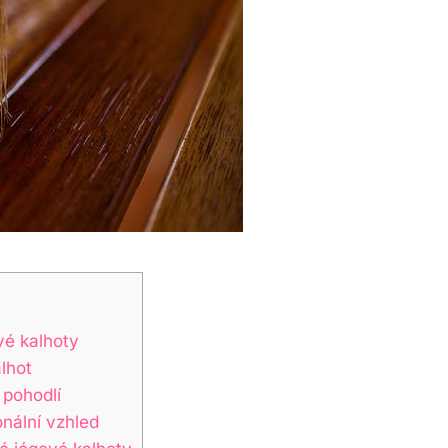
vé kalhoty
alhot
 pohodlí
nální vzhled