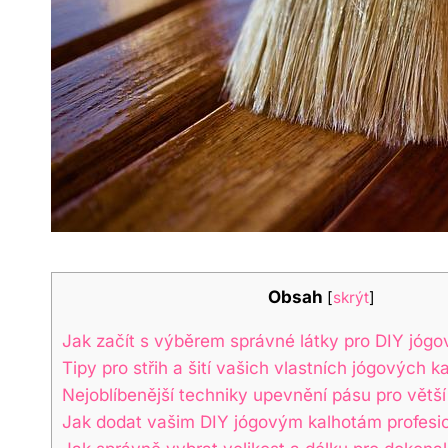
Obsah
[
skrýt
]
Jak začít s výběrem správné látky pro DIY jógo
Tipy pro střih a šití vašich vlastních jógových k
Nejoblíbenější techniky upevnění pásu pro větší
Jak dodat vašim DIY jógovým kalhotám profesio