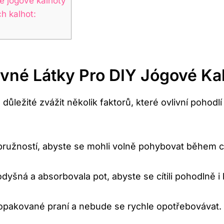
lé jógové kalhoty
h kalhot:
vné Látky Pro DIY Jógové Ka
důležité zvážit několik faktorů, které ovlivní pohodlí
 pružností, abyste se mohli volně pohybovat během c
prodyšná a absorbovala pot, abyste se cítili pohodlně
ží opakované praní a nebude se rychle opotřebovávat.