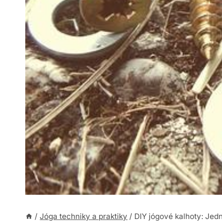
/
Jóga techniky a praktiky
/
DIY jógové kalhoty: Je