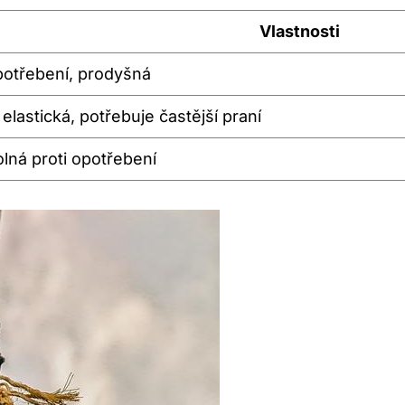
Vlastnosti
potřebení, prodyšná
lastická, potřebuje častější praní
lná proti opotřebení