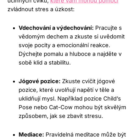
účinných cviků,
které vám mohou pomoci
zvládnout stres a úzkost:
Vdechování a výdechování:
Pracujte s
vědomým dechem a zkuste si uvědomit
svoje pocity a emocionální reakce.
Dýchejte pomalu a hluboce a najděte v
sobě klid a stabilitu.
Jógové pozice:
Zkuste cvičit jógové
pozice, které uvolňují napětí v těle a
uklidňují mysl. Například pozice Child’s
Pose nebo Cat-Cow mohou být skvělým
způsobem, jak se zbavit stresu.
Mediace:
Pravidelná meditace může být