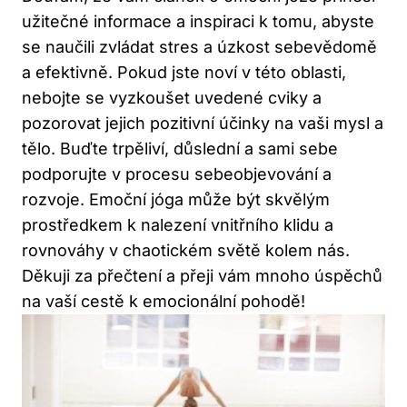
užitečné informace a inspiraci k tomu, abyste
se naučili zvládat stres a úzkost sebevědomě
a efektivně. Pokud jste noví v této oblasti,
nebojte se vyzkoušet uvedené cviky a
pozorovat jejich pozitivní účinky na vaši mysl a
tělo. Buďte trpěliví, důslední a sami sebe
podporujte v procesu sebeobjevování a
rozvoje. Emoční jóga může být skvělým
prostředkem k nalezení vnitřního klidu a
rovnováhy v chaotickém světě kolem nás.
Děkuji za přečtení a přeji vám mnoho úspěchů
na vaší cestě k emocionální pohodě!