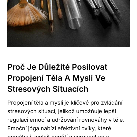
Proč Je Důležité Posilovat
Propojení Těla A Mysli Ve
Stresových Situacích
Propojení těla a mysli je klíčové pro zvládání
stresových situací, jelikož umožňuje lepší
regulaci emocí a udržování rovnováhy v těle.
Emoční jóga nabízí efektivní cviky, které
pomáhají uvolnit napětí a vyrovnat se s