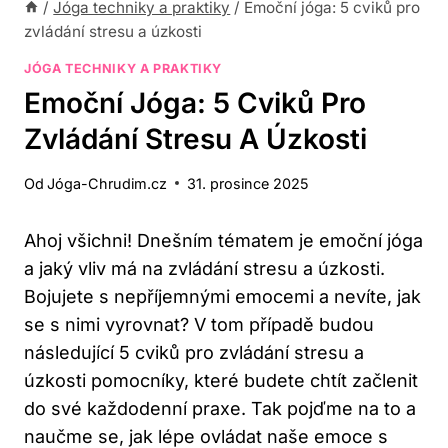
/
Jóga techniky a praktiky
/
Emoční jóga: 5 cviků pro
zvládání stresu a úzkosti
JÓGA TECHNIKY A PRAKTIKY
Emoční Jóga: 5 Cviků Pro
Zvládání Stresu A Úzkosti
Od
Jóga-Chrudim.cz
31. prosince 2025
Ahoj všichni! Dnešním tématem je emoční jóga
a jaký vliv má na zvládání stresu a úzkosti.
Bojujete s nepříjemnými emocemi a nevíte, jak
se s nimi vyrovnat? V tom případě budou
následující 5 cviků pro zvládání stresu a
úzkosti pomocníky, které budete chtít začlenit
do své každodenní praxe. Tak pojďme na to a
naučme se, jak lépe ovládat naše emoce s