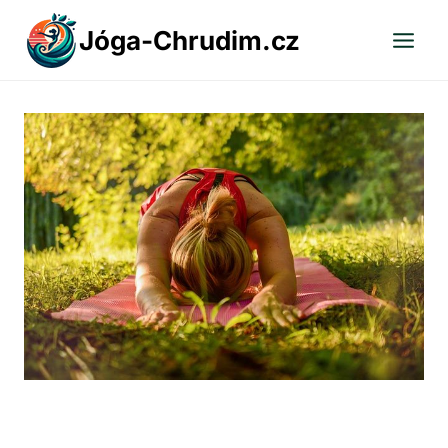
Přeskočit
Jóga-Chrudim.cz
na
obsah