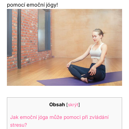
pomocí emoční jógy!
Obsah
[
skrýt
]
Jak emoční jóga může pomoci při zvládání
stresu?