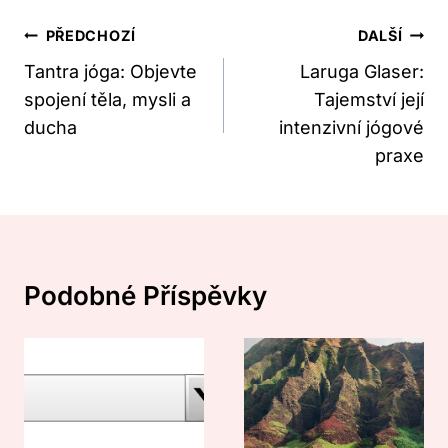
Navigace
PŘEDCHOZÍ
DALŠÍ
Pro
Tantra jóga: Objevte
Laruga Glaser:
spojení těla, mysli a
Tajemství její
Příspěvek
ducha
intenzivní jógové
praxe
Podobné Příspěvky