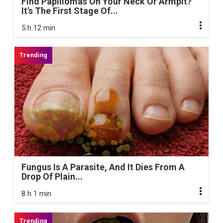
Find Papillomas On Your Neck Or Armpit?
It's The First Stage Of...
5 h 12 min
Fungus Is A Parasite, And It Dies From A
Drop Of Plain...
8 h 1 min