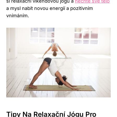
si relaxační víkendovou jógu a
nechte své tělo
a mysl nabít novou energií ⁢a pozitivním
vnímáním.
Tipy Na ​relaxační Jógu Pro