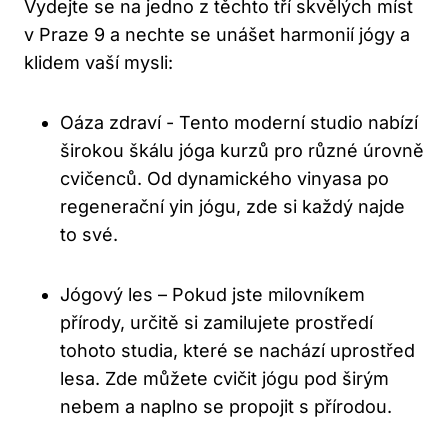
Vydejte se na jedno z těchto tří ‍skvělých míst
v Praze 9 a nechte se unášet​ harmonií jógy a
klidem vaší⁢ mysli:
Oáza zdraví ⁢- Tento moderní studio nabízí
širokou škálu jóga kurzů pro různé úrovně
cvičenců. Od dynamického vinyasa po
regenerační yin jógu, zde⁢ si každý najde
to své.
Jógový les – Pokud⁣ jste milovníkem
přírody, určitě⁢ si zamilujete prostředí
tohoto studia, ‍které se nachází uprostřed
lesa. Zde​ můžete cvičit jógu pod širým
nebem a naplno se propojit⁣ s přírodou.