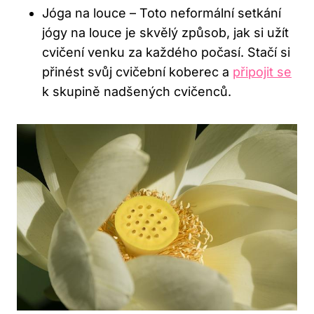
Jóga ‌na⁤ louce – Toto neformální setkání
jógy na louce‌ je skvělý ‌způsob, jak si užít
‍cvičení venku ⁤za každého počasí. Stačí si
přinést svůj cvičební koberec a
připojit se
k skupině nadšených cvičenců.