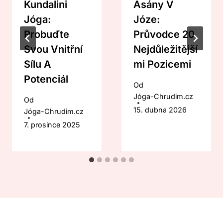
Kundalini
Asány V
Jóga:
Józe:
Probuďte
Průvodce 20
Svou Vnitřní
Nejdůležitější
Sílu A
Mi Pozicemi
Potenciál
Od
Jóga-Chrudim.cz
Od
15. dubna 2026
Jóga-Chrudim.cz
7. prosince 2025