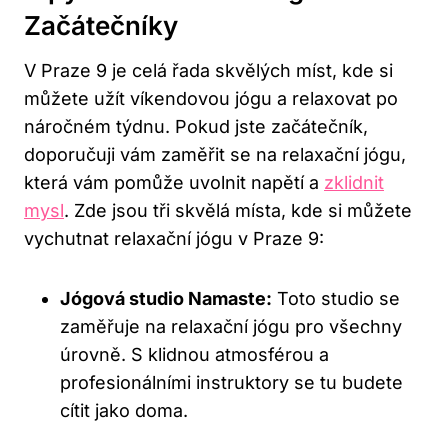
⁢začátečníky
V Praze ​9 ‍je celá ‌řada skvělých míst, kde si​
můžete‍ užít víkendovou ⁤jógu a relaxovat po
náročném týdnu. Pokud ⁣jste začátečník,
doporučuji ‍vám zaměřit se na relaxační jógu,
která vám pomůže uvolnit napětí a
zklidnit
mysl
. Zde jsou⁤ tři skvělá místa,‌ kde si můžete
vychutnat​ relaxační‌ jógu v Praze 9:
Jógová ⁣studio Namaste:
Toto studio se
zaměřuje na relaxační jógu pro​ všechny
úrovně. S klidnou​ atmosférou a
profesionálními instruktory se tu budete
cítit jako doma.