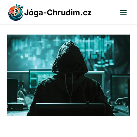
Přeskočit
Jóga-Chrudim.cz
na
obsah