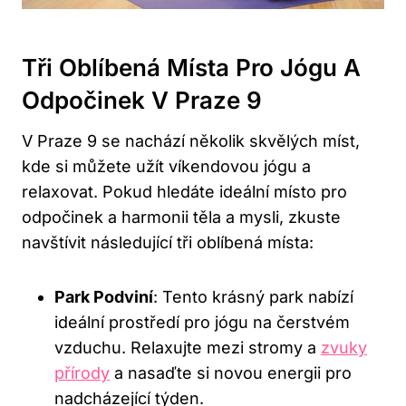
Tři Oblíbená Místa⁣ Pro ⁤jógu ⁣a
Odpočinek V Praze 9
V Praze 9 se⁤ nachází několik skvělých ⁢míst,
kde ⁣si můžete užít víkendovou jógu a
relaxovat. Pokud ‌hledáte ideální místo pro
odpočinek‌ a harmonii těla a mysli, zkuste
‍navštívit následující tři oblíbená místa:
Park Podviní
: Tento krásný park nabízí
ideální prostředí ⁤pro jógu na čerstvém
vzduchu. Relaxujte‌ mezi stromy a
zvuky
přírody
a nasaďte si ⁣novou energii ⁣pro
nadcházející týden.