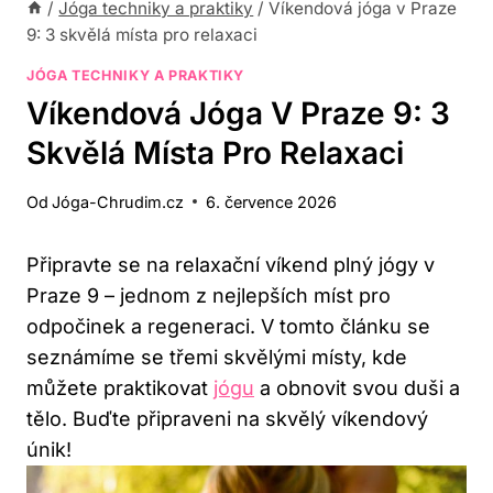
/
Jóga techniky a praktiky
/
Víkendová jóga v Praze
9: 3 skvělá místa pro relaxaci
JÓGA TECHNIKY A PRAKTIKY
Víkendová Jóga V Praze 9: 3
Skvělá Místa Pro Relaxaci
Od
Jóga-Chrudim.cz
6. července 2026
Připravte se ‍na relaxační víkend plný jógy v
Praze 9 – jednom z nejlepších ​míst⁣ pro
odpočinek a⁢ regeneraci. V tomto článku​ se
seznámíme se třemi skvělými‌ místy, kde‍
můžete⁣ praktikovat
jógu
‍a obnovit svou duši⁢ a
tělo. Buďte připraveni na skvělý víkendový
únik!