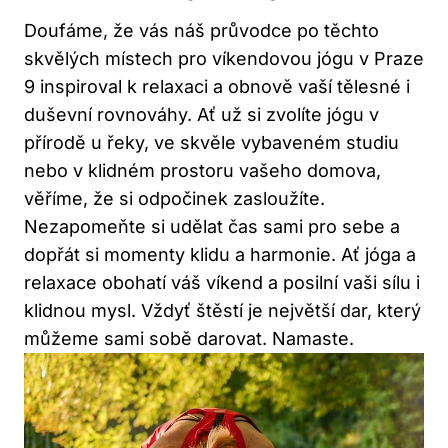
Doufáme, že vás náš průvodce⁢ po⁢ těchto
skvělých místech pro víkendovou ‍jógu v Praze
9 inspiroval ⁤k relaxaci ‍a obnově vaší ⁤tělesné i
duševní rovnováhy. Ať už si zvolíte jógu v
přírodě u řeky, ve skvěle vybaveném ‍studiu
nebo v ‍klidném prostoru vašeho domova,
věříme, že si​ odpočinek zasloužíte.
Nezapomeňte si udělat čas sami pro sebe a‍
dopřát si momenty klidu a harmonie. Ať jóga a
relaxace obohatí váš ‍víkend a posilní vaši‌ sílu i
klidnou mysl. Vždyť štěstí je​ největší dar, ​který
⁣můžeme sami sobě darovat. Namaste.