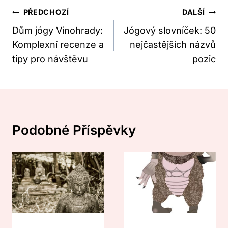
Navigace
PŘEDCHOZÍ
DALŠÍ
Pro
Dům jógy Vinohrady:
Jógový slovníček: 50
Komplexní recenze a
nejčastějších názvů
Příspěvek
tipy pro návštěvu
pozic
Podobné Příspěvky