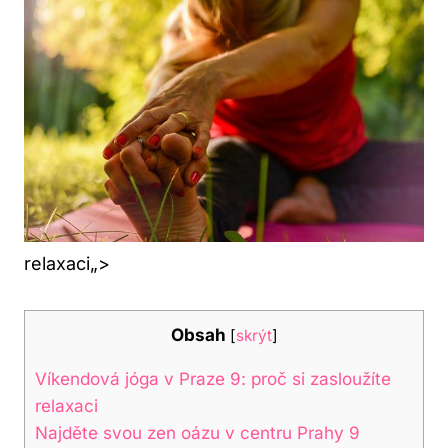
relaxaci„>
Obsah
[
skrýt
]
Víkendová ⁤jóga v Praze‌ 9: proč ⁤si zasloužíte
relaxaci
Najděte ​svou zen oázu v centru Prahy ​9