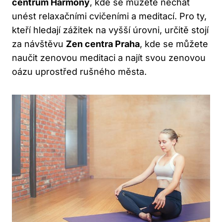
centrum‌ Harmony
, kde​ se ⁢můžete nechat
‍unést relaxačními cvičeními a meditací. Pro ty,
kteří ⁣hledají zážitek na vyšší úrovni, určitě stojí⁢
za návštěvu
Zen ⁢centra Praha
, kde se můžete
naučit zenovou meditaci a najít svou zenovou
‍oázu‍ uprostřed rušného města.