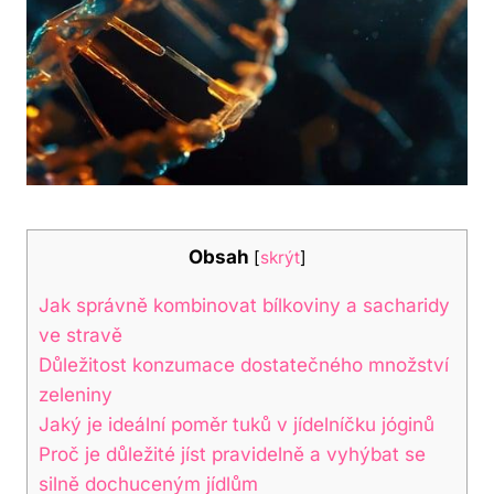
Obsah
[
skrýt
]
Jak správně kombinovat bílkoviny a sacharidy
ve stravě
Důležitost konzumace dostatečného množství
zeleniny
Jaký je ideální poměr tuků v jídelníčku jóginů
Proč je důležité jíst pravidelně a vyhýbat se
silně dochuceným jídlům