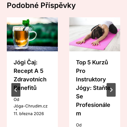
Podobné Příspěvky
Jógi Čaj:
Top 5 Kurzů
Recept A 5
Pro
Zdravotních
Instruktory
Benefitů
Jógy: Staňte
Se
Od
Profesionále
Jóga-Chrudim.cz
M
11. března 2026
Od