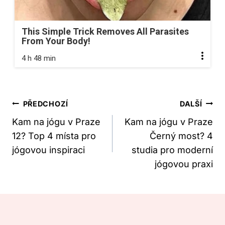
This Simple Trick Removes All Parasites
From Your Body!
4 h 48 min
Navigace
PŘEDCHOZÍ
DALŠÍ
Pro
Kam na jógu v Praze
Kam na jógu v Praze
12? Top 4 místa pro
Černý most? 4
Příspěvek
jógovou inspiraci
studia pro moderní
jógovou praxi