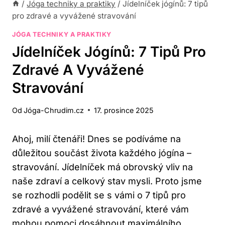
/
Jóga techniky a praktiky
/
Jídelníček jógínů: 7 tipů
pro zdravé a vyvážené stravování
JÓGA TECHNIKY A PRAKTIKY
Jídelníček Jógínů: 7 Tipů Pro
Zdravé A Vyvážené
Stravování
Od
Jóga-Chrudim.cz
17. prosince 2025
Ahoj, milí čtenáři! Dnes se podíváme na
důležitou součást života každého jógína –
stravování. Jídelníček má obrovský vliv na
naše zdraví a celkový stav mysli. Proto jsme
se rozhodli podělit se s vámi o 7 tipů pro
zdravé a vyvážené stravování, které vám
mohou pomoci dosáhnout maximálního