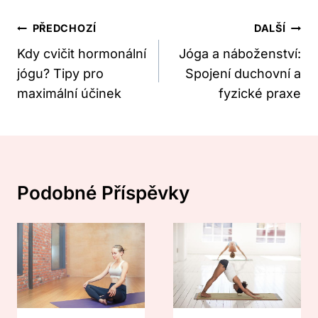
Navigace
PŘEDCHOZÍ
DALŠÍ
Pro
Kdy cvičit hormonální
Jóga a náboženství:
jógu? Tipy pro
Spojení duchovní a
Příspěvek
maximální účinek
fyzické praxe
Podobné Příspěvky