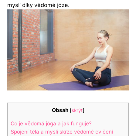
myslí díky vědomé józe.
Obsah
[
skrýt
]
Co je vědomá jóga a jak funguje?
Spojení těla a mysli skrze vědomé cvičení