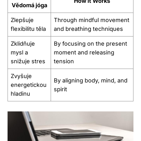
How it Works
Vědomá jóga
Zlepšuje
Through mindful movement
flexibilitu těla
and breathing techniques
Zklidňuje
By focusing on the present
mysl a
moment and releasing
snižuje stres
tension
Zvyšuje
By aligning body, mind, and
energetickou
spirit
hladinu