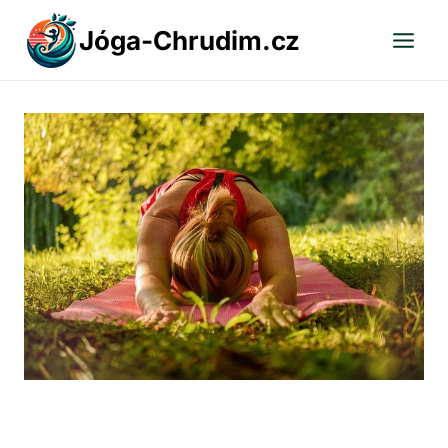
Přeskočit
Jóga-Chrudim.cz
na
obsah