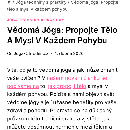
/
Jóga techniky a praktiky
/
Vědomá jóga: Propojte
tělo a mysl v každém pohybu
JÓGA TECHNIKY A PRAKTIKY
Vědomá Jóga: Propojte Tělo
A Mysl V Každém Pohybu
Od
Jóga-Chrudim.cz
4. dubna 2026
Víte, co je to vědomá jóga a jak může změnit
vaše cvičení? V
našem novém článku se
podíváme na
to,
jak propojit tělo
a mysl v
každém pohybu. Pojďte s námi objevit svět
vědomé jógy a její úžasné benefity pro vaše
zdraví a pohodu. Připravte se na důkladný
průzkum této tradiční praxe a zjistěte, jak
můžete dosáhnout harmonie mezi tělem a