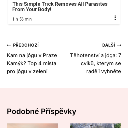
This Simple Trick Removes All Parasites
From Your Body!
1 h 56 min
Navigace
PŘEDCHOZÍ
DALŠÍ
Pro
Kam na jógu v Praze
Těhotenství a jóga: 7
Kamýk? Top 4 místa
cviků, kterým se
Příspěvek
pro jógu v zeleni
raději vyhněte
Podobné Příspěvky