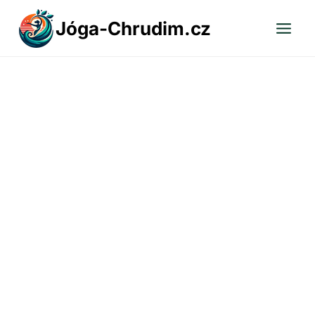
Přeskočit
Jóga-Chrudim.cz
na
obsah