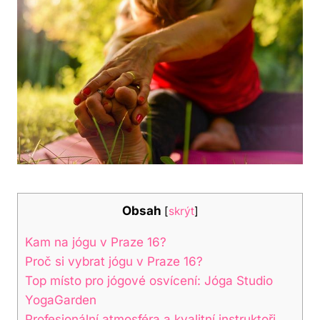
Obsah
[
skrýt
]
Kam na jógu v Praze 16?
Proč si vybrat jógu v Praze 16?
Top místo pro jógové osvícení: Jóga Studio
YogaGarden
Profesionální atmosféra a kvalitní instruktoři