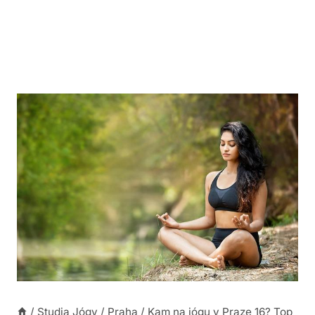
/
Studia Jógy
/
Praha
/
Kam na jógu v Praze 16? Top