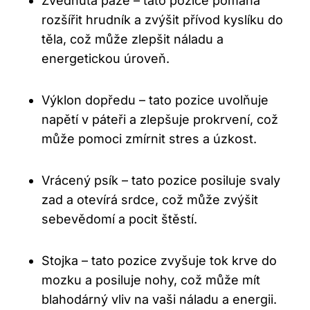
Zvednutá paže – tato pozice pomáhá
rozšířit hrudník a‍ zvýšit přívod⁤ kyslíku do
těla, což ‍může⁢ zlepšit náladu a
‍energetickou úroveň.
Výklon dopředu – tato pozice​ uvolňuje
napětí v páteři a zlepšuje prokrvení, což
může pomoci zmírnit stres a úzkost.
Vrácený psík – tato pozice ⁣posiluje svaly
zad a otevírá srdce, což může zvýšit⁢
sebevědomí a pocit štěstí.
Stojka – tato pozice zvyšuje tok krve do⁢
mozku a posiluje nohy, což může mít
blahodárný vliv na vaši náladu a energii.