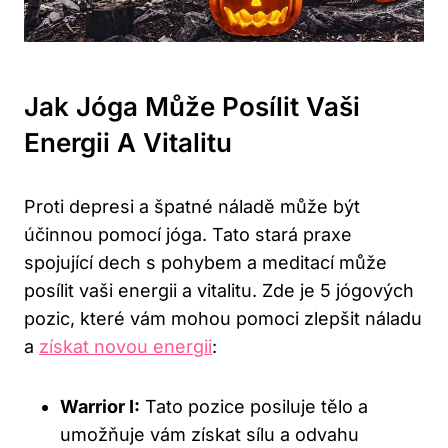
Jak Jóga Může Posílit Vaši
Energii A Vitalitu
Proti depresi a špatné náladě může být
účinnou ‌pomocí⁤ jóga. Tato stará​ praxe
spojující dech s pohybem a meditací může
posílit⁤ vaši ‌energii a vitalitu. Zde je 5 jógových
pozic, které vám mohou pomoci zlepšit náladu
a
získat novou energii
:
Warrior ‌I:
Tato pozice posiluje ​tělo a
umožňuje vám získat sílu a odvahu