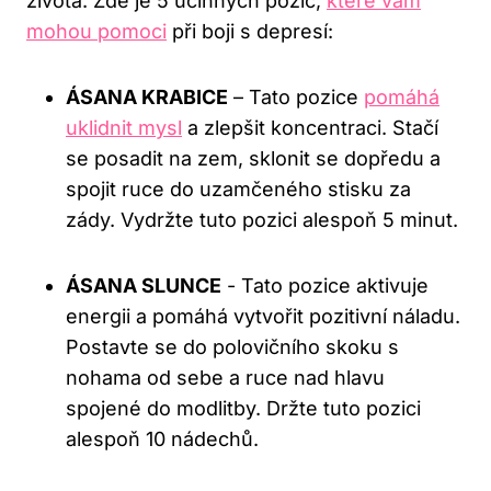
života. Zde je 5 účinných pozic,
které vám
mohou pomoci
při boji s depresí:
ÁSANA KRABICE
– Tato pozice
pomáhá
uklidnit mysl
a zlepšit koncentraci. Stačí
se ⁣posadit na zem, sklonit se dopředu a
spojit ‌ruce⁢ do uzamčeného stisku za
zády. Vydržte tuto pozici alespoň 5 minut.
ÁSANA SLUNCE
-⁣ Tato pozice aktivuje
energii a pomáhá vytvořit pozitivní náladu.
Postavte​ se do polovičního skoku s
nohama od sebe a‍ ruce nad hlavu
spojené do modlitby. Držte tuto pozici
alespoň 10‍ nádechů.