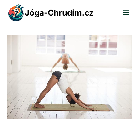
Přeskočit
Jóga-Chrudim.cz
na
obsah