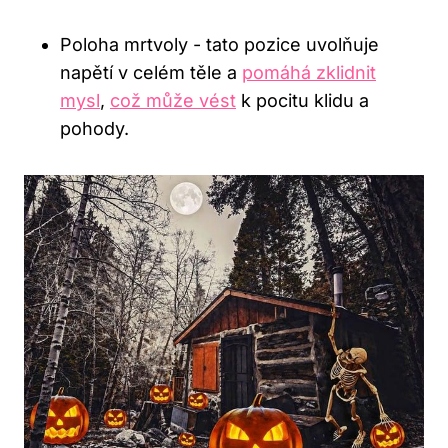
Poloha⁢ mrtvoly ‌- tato pozice uvolňuje
napětí v celém těle a
pomáhá zklidnit
mysl
,
což může vést
k pocitu ⁤klidu a
pohody.