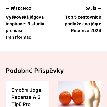
Navigace
PŘEDCHOZÍ
DALŠÍ
Pro
Vyškovská jógová
Top 5 cestovních
inspirace: 3 studia
podložek na jógu:
Příspěvek
pro vaši
Recenze 2024
transformaci
Podobné Příspěvky
Emoční Jóga:
Recenze A 5
Tipů Pro