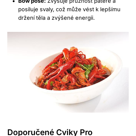
Bow⁤ pose:
Zvyšuje pružnost páteře a
posiluje svaly, což může‍ vést‌ k lepšímu
držení těla a zvýšené energii.
Doporučené Cviky Pro