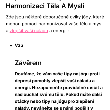
Harmonizaci Těla A Mysli
Zde jsou některé doporučené cviky jógy, které⁤
mohou pomoci harmonizovat vaše tělo a mysl
a
zlepšit vaši náladu
a energii:
Vzp
Závěrem
Doufáme, že vám ⁢naše tipy na jógu proti
depresi pomohly zlepšit vaši náladu a
energii. Nezapomeňte pravidelně cvičit a‌
naslouchat svému tělu. Pokud máte ⁣další
⁢otázky nebo tipy na jógu pro ​zlepšení
nálady,​ neváhejte se s námi⁣ podělit v