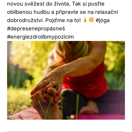
novou svěžest‌ do života. Tak si pusťte
oblíbenou hudbu a připravte se‍ na relaxační
dobrodružství. Pojďme na to!‍
#jóga
#depresenepropásneš
#energiezdrolíbmypozicím